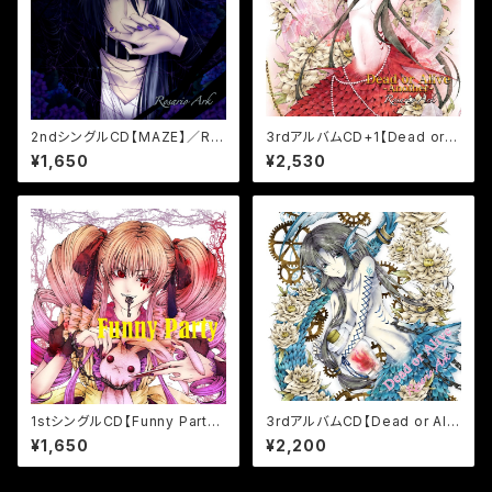
2ndシングルCD【MAZE】／Ro
3rdアルバムCD+1【Dead or A
sario Ark
live 〜Another〜】／Rosario
¥1,650
¥2,530
Ark
1stシングルCD【Funny Party】
3rdアルバムCD【Dead or Aliv
／Rosario Ark
e】／Rosario Ark
¥1,650
¥2,200