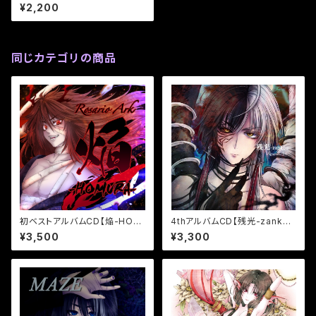
osario Ark
¥2,200
同じカテゴリの商品
初ベストアルバムCD【焔-HOM
4thアルバムCD【残光-zankou
URA-】／Rosario Ark
-】／Rosario Ark
¥3,500
¥3,300