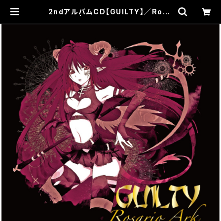
2ndアルバムCD【GUILTY】／Rosa
rio Ark | ロザリオアークと黒雨軍の
お店