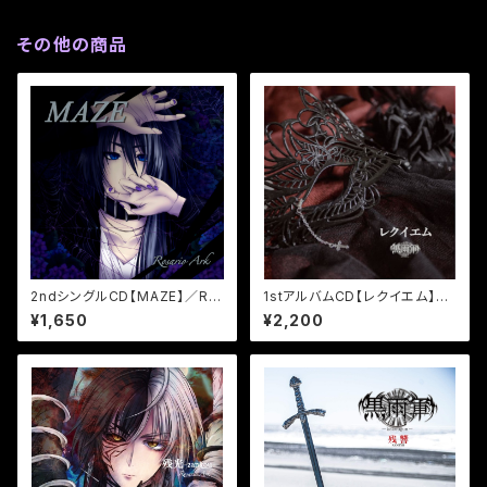
その他の商品
2ndシングルCD【MAZE】／Ro
1stアルバムCD【レクイエム】／
sario Ark
黒雨軍
¥1,650
¥2,200