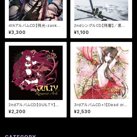
4thアルバムCD【残光-zankou
2ndシングルCD【残響】／黒雨
-】／Rosario Ark
軍
¥3,300
¥1,100
2ndアルバムCD【GUILTY】／R
3rdアルバムCD+1【Dead or A
osario Ark
live 〜Another〜】／Rosario
¥2,200
¥2,530
Ark