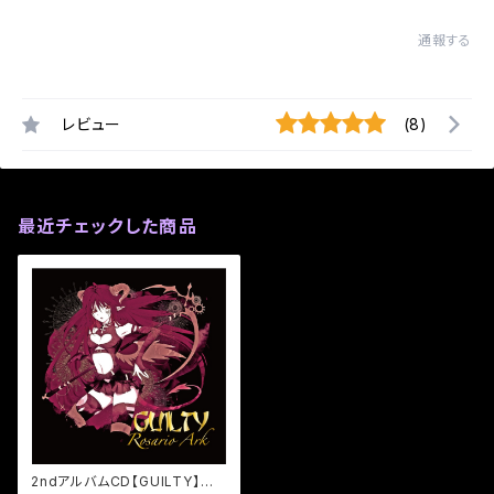
通報する
レビュー
(8)
最近チェックした商品
2ndアルバムCD【GUILTY】／R