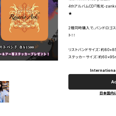
4thアルバムCD『残光-za
★
2種同時購入で、バンドロゴ
ト！！
リストバンドサイズ：約80×8
ステッカーサイズ：約60×95
Internationa
Ad
日本国内