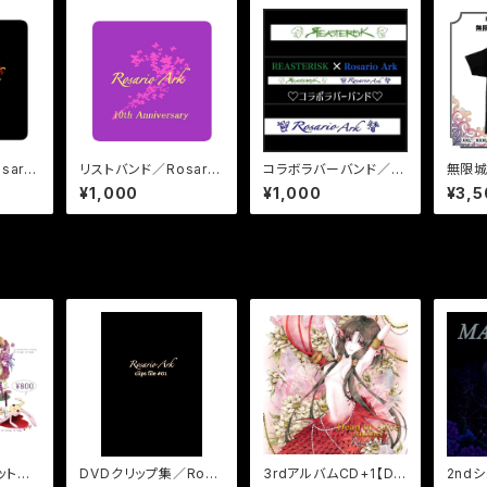
ario
リストバンド／Rosario
コラボラバーバンド／R
無限城
Ark
osario Ark
シャツ【
¥1,000
¥1,000
¥3,5
ット／R
DVDクリップ集／Rosa
3rdアルバムCD+1【De
2nd