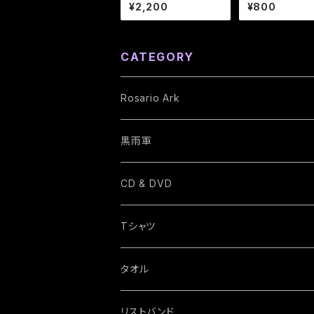
or Alive】／Rosario
osario Ark
¥2,200
¥800
Ark
CATEGORY
Rosario Ark
黒雨軍
CD & DVD
Tシャツ
タオル
リストバンド