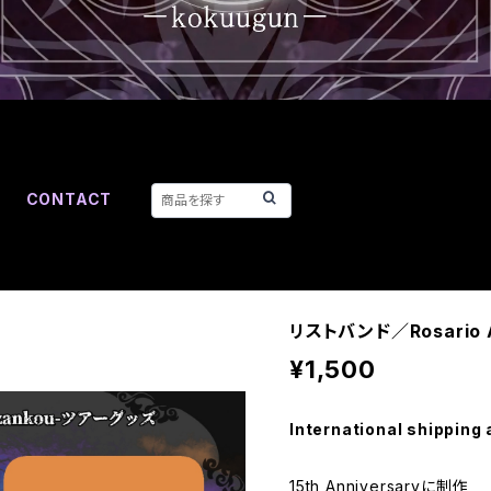
CONTACT
リストバンド／Rosario 
¥1,500
International shipping 
15th Anniversaryに制作