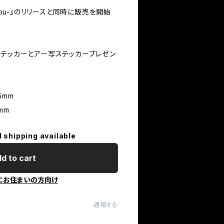
nkou-』のリリースと同時に販売を開始
ステッカーとアー写ステッカープレゼン
5mm
mm
l shipping available
d to cart
にお住まいの方向け
通報する