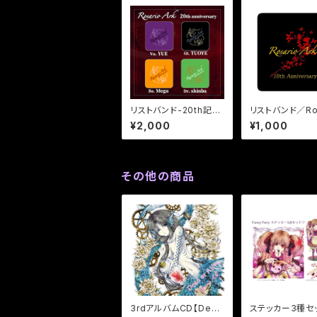
リストバンド-20th記
リストバンド／Ros
念-／Rosario Ark
Ark
¥2,000
¥1,000
その他の商品
3rdアルバムCD【Dead
ステッカー3種セ