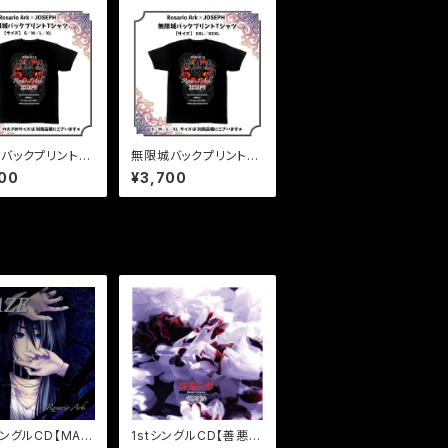
バックプリントT
無限城バックプリントT
S,Ｍ,L,XL】
シャツ【XXL,XXXL】
00
¥3,700
シングルCD【MAZ
1stシングルCD【善悪の