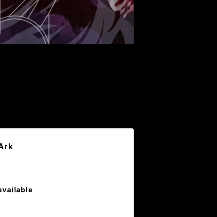
Ark
available