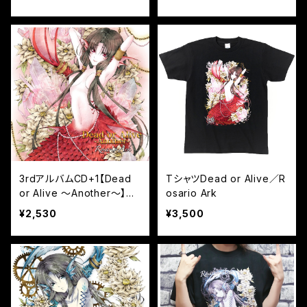
3rdアルバムCD+1【Dead
TシャツDead or Alive／R
or Alive 〜Another〜】／
osario Ark
Rosario Ark
¥2,530
¥3,500