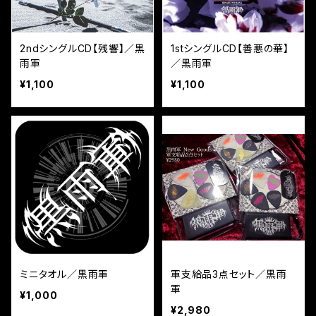
2ndシングルCD【残響】／黒
1stシングルCD【善悪の華】
雨軍
／黒雨軍
¥1,100
¥1,100
ミニタオル／黒雨軍
軍支給品3点セット／黒雨
軍
¥1,000
¥2,980