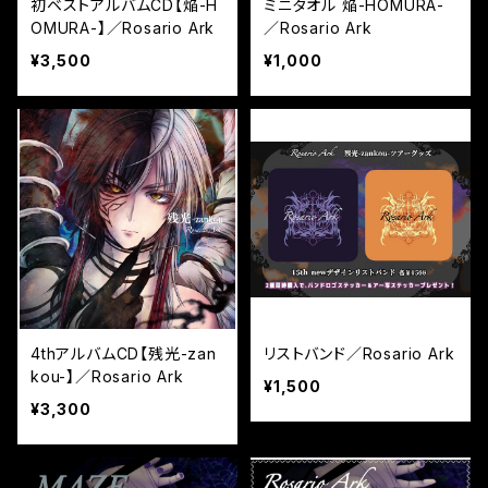
初ベストアルバムCD【焔-H
ミニタオル 焔-HOMURA-
OMURA-】／Rosario Ark
／Rosario Ark
¥3,500
¥1,000
4thアルバムCD【残光-zan
リストバンド／Rosario Ark
kou-】／Rosario Ark
¥1,500
¥3,300