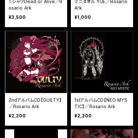
TシャツDead or Alive／R
ミニタオル YUE／Rosario
osario Ark
Ark
¥3,500
¥1,000
2ndアルバムCD【GUILTY】
1stアルバムCD【NEO MYS
／Rosario Ark
TIC】／Rosario Ark
¥2,200
¥2,200