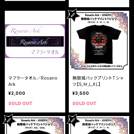
マフラータオル／Rosario
無限城バックプリントTシャ
Ark
ツ【S,Ｍ,L,XL】
¥2,000
¥3,500
SOLD OUT
SOLD OUT