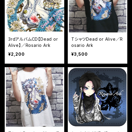
3rdアルバムCD【Dead or
TシャツDead or Alive／R
Alive】／Rosario Ark
osario Ark
¥2,200
¥3,500